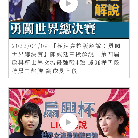
2022/04/09 【極速完整版解說：勇闖
世界總決賽】陳威廷三段解說 第四屆
扇興杯世界女流最強戰4強 盧鈺樺四段
持黑中盤勝 謝依旻七段