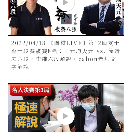
2022/04/18 【圍棋LIVE】第12屆友士
盃十段賽複賽8強：王元均天元 vs. 簡靖
庭六段，李維六段解說，cabon老師文
字解說