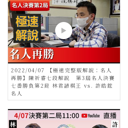
2022/04/07 【極速完整版解說：名人
再勝】陳祈睿七段解說 第3屆名人決賽
七番勝負第2局 林君諺棋王 vs. 許皓鋐
名人