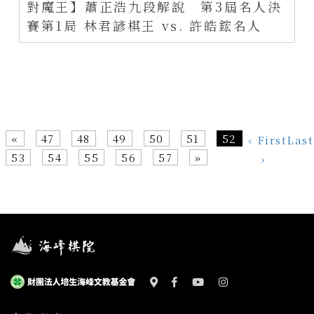
對魔王】蕭正浩九段解說 第3屆名人決
賽第1局 林君諺棋王 vs. 許皓鋐名人
«
47
48
49
50
51
52
‹ First
Last
53
54
55
56
57
»
›