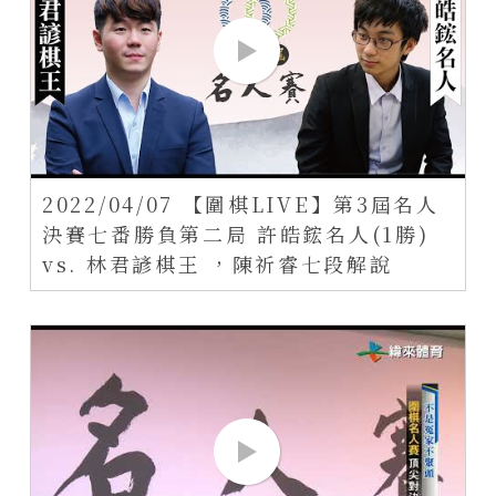
2022/04/07 【圍棋LIVE】第3屆名人
決賽七番勝負第二局 許皓鋐名人(1勝)
vs. 林君諺棋王 ，陳祈睿七段解說