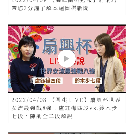
帶您2分鐘了解本週圍棋新聞
2022/04/08 【圍棋LIVE】扇興杯世界
女流最強戰8強：盧鈺樺四段vs.鈴木步
七段，陳劭全二段解說