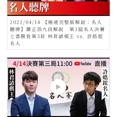
2022/04/14 【極速完整版解說：名人
聽牌】蕭正浩九段解說 第3屆名人決賽
七番勝負第3局 林君諺棋王 vs. 許皓鋐
名人