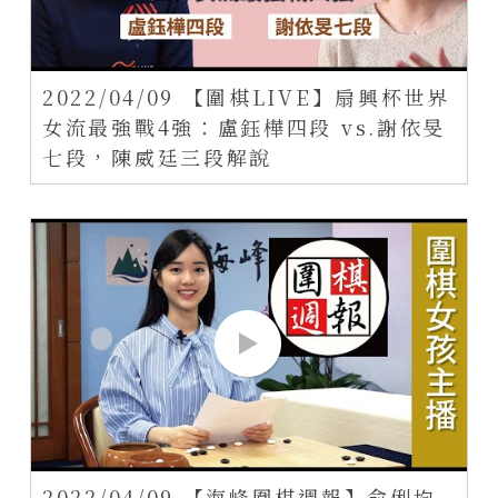
2022/04/09 【圍棋LIVE】扇興杯世界
女流最強戰4強：盧鈺樺四段 vs.謝依旻
七段，陳威廷三段解說
2022/04/09 【海峰圍棋週報】俞俐均