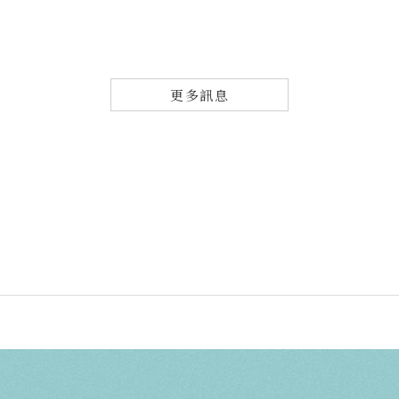
冊搶先
更多訊息