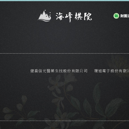
健喬信元醫藥生技股份有限公司
環旭電子股份有限