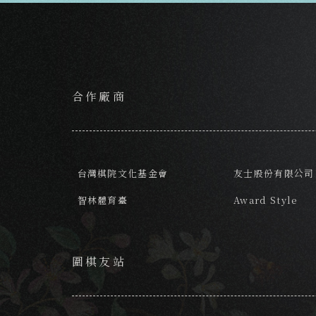
合作廠商
台灣棋院文化基金會
友士股份有限公司
智林體育臺
Award Style
圍棋友站