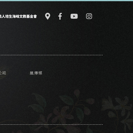
公司
風傳媒