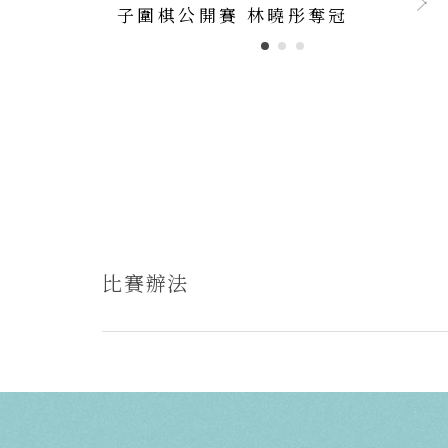
賽 林曉彤奪冠
子圍棋公開賽 大會手
看
比賽辦法