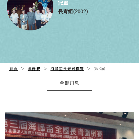
冠軍
長青組(2002)
第3屆
首頁
業餘賽
海峰盃長青圍棋賽
全部訊息
Previous
N