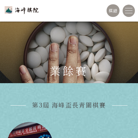
棋譜
業餘賽
第3屆 海峰盃長青圍棋賽