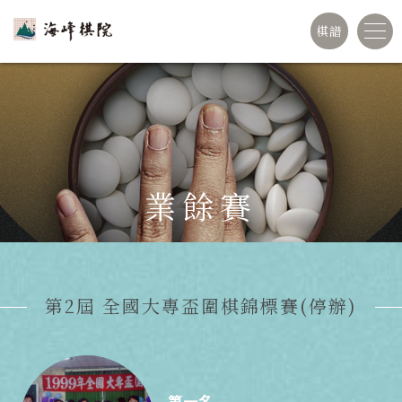
棋譜
業餘賽
第2屆 全國大專盃圍棋錦標賽(停辦)
第一名