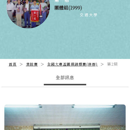
團體組(1999)
交通大學
第2屆
首頁
業餘賽
全國大專盃圍棋錦標賽(停辦)
全部訊息
Previous
N