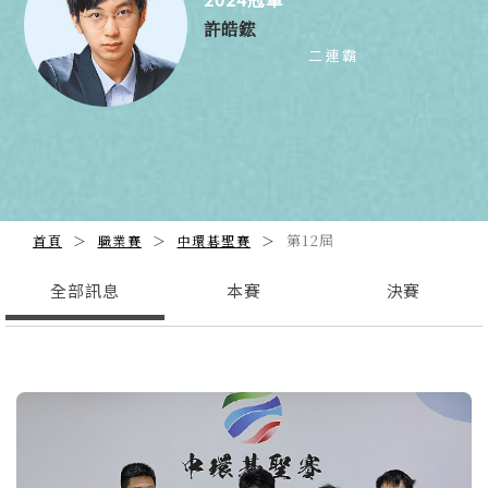
許皓鋐
二連霸
第12屆
首頁
職業賽
中環碁聖賽
全部訊息
本賽
決賽
Previous
N