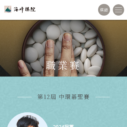
棋譜
職業賽
第12屆 中環碁聖賽
2024冠軍