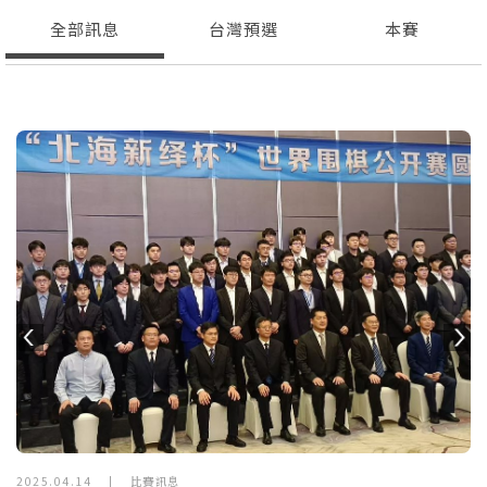
全部訊息
台灣預選
本賽
Previous
N
2025.04.14
|
比賽訊息