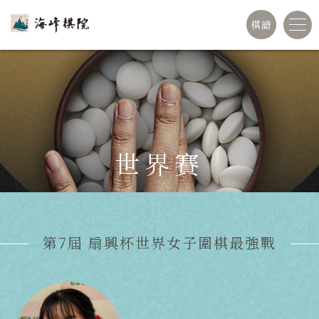
棋譜
世界賽
第7屆 扇興杯世界女子圍棋最強戰