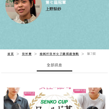
第七屆冠軍
上野梨紗
第7屆
首頁
世界賽
扇興杯世界女子圍棋最強戰
全部訊息
Previous
N