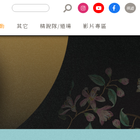
棋譜
聯絡方式
動
其它
精銳隊/道場
影片專區