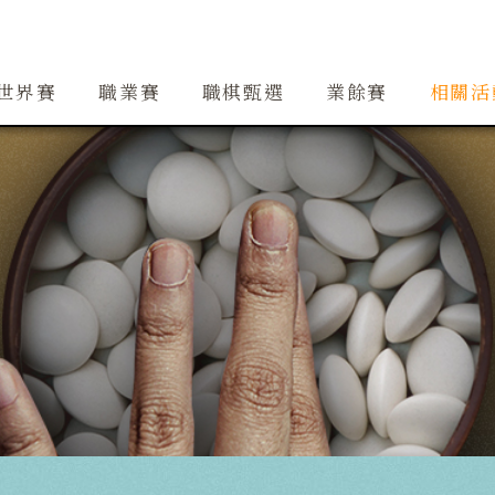
創辦人簡介
精銳隊
大事紀
道場
精銳隊交流
行事曆
世界賽
職業賽
職棋甄選
業餘賽
相關活