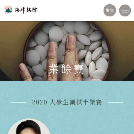
棋譜
業餘賽
2020 大學生圍棋十傑賽