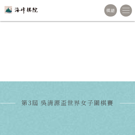
棋譜
世界賽
第3屆 吳清源盃世界女子圍棋賽