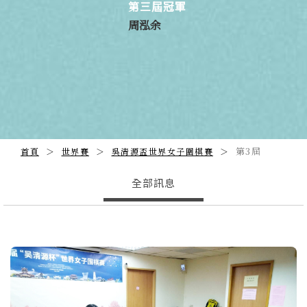
第三屆冠軍
周泓余
第3屆
首頁
世界賽
吳清源盃世界女子圍棋賽
全部訊息
Previous
N