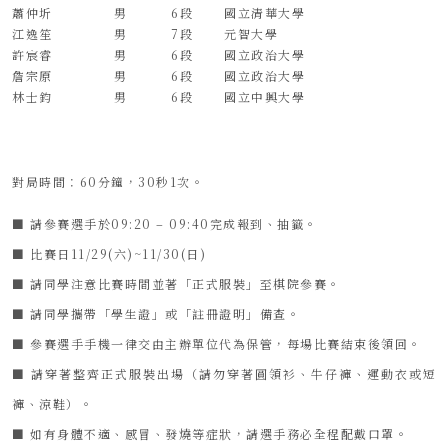
蕭仲圻
男
6段
國立清華大學
江逸笙
男
7段
元智大學
許宸睿
男
6段
國立政治大學
詹宗原
男
6段
國立政治大學
林士鈞
男
6段
國立中興大學
對局時間：60分鐘，30秒1次。
■ 請參賽選手於09:20 – 09:40完成報到、抽籤。
■ 比賽日11/29(六)~11/30(日)
■ 請同學注意比賽時間並著「正式服裝」至棋院參賽。
■ 請同學攜帶「學生證」或「註冊證明」備查。
■ 參賽選手手機一律交由主辦單位代為保管，每場比賽結束後領回。
■ 請穿著整齊正式服裝出場（請勿穿著圓領衫、牛仔褲、運動衣或短
褲、涼鞋）。
■ 如有身體不適、感冒、發燒等症狀，請選手務必全程配戴口罩。