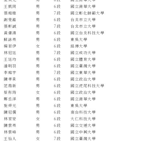
王凱同
男
6段
國立清華大學
張庭維
男
7段
國立彰化師範大學
謝旻澔
男
6段
台北市立大學
張軒誠
男
7段
台北市立大學
黃偉鴻
男
6段
國立台北科技大學
蘇詠亮
男
6段
東吳大學
楊若伊
女
6段
銘傳大學
林冠廷
男
7段
國立成功大學
王廷均
男
6段
國立體育大學
潘明羽
男
6段
國立臺灣大學
李庭宇
男
7段
國立東華大學
陳孝承
男
6段
國立政治大學
范鼎新
男
6段
國立虎尾科技大學
蔡彤筠
女
6段
國立政治大學
鄭丞洋
男
6段
國立清華大學
施舜元
男
6段
東吳大學
陳冠儒
男
6段
南台科技大學
林家安
女
6段
大仁科技大學
陳雲亮
男
6段
國立交通大學
林雲峰
男
6段
國立中興大學
王怡人
女
7段
國立臺灣大學