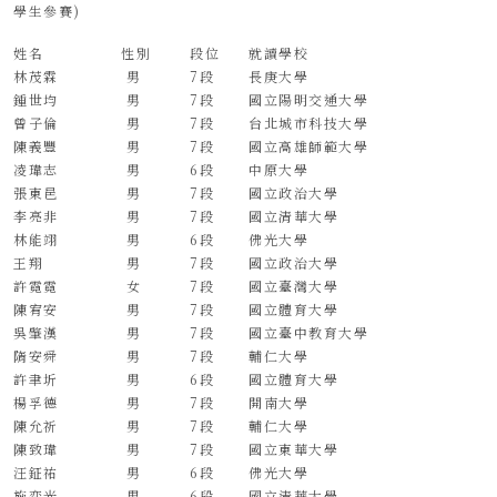
學生參賽)
姓名
性別
段位
就讀學校
林茂霖
男
7段
長庚大學
鍾世均
男
7段
國立陽明交通大學
曾子倫
男
7段
台北城市科技大學
陳義豐
男
7段
國立高雄師範大學
凌瑋志
男
6段
中原大學
張東邑
男
7段
國立政治大學
李亮非
男
7段
國立清華大學
林能翊
男
6段
佛光大學
王翔
男
7段
國立政治大學
許霓霓
女
7段
國立臺灣大學
陳宥安
男
7段
國立體育大學
吳肇漢
男
7段
國立臺中教育大學
隋安舜
男
7段
輔仁大學
許聿圻
男
6段
國立體育大學
楊孚德
男
7段
開南大學
陳允祈
男
7段
輔仁大學
陳致瑋
男
7段
國立東華大學
汪鉦祐
男
6段
佛光大學
施奕光
男
6段
國立清華大學