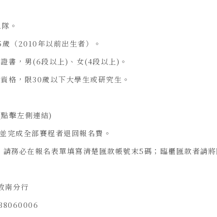
2隊。
5歲（2010年以前出生者）。
證書，男(6段以上)、女(4段以上)。
表資格，限30歲以下大學生或研究生。
點擊左側連結)
報到並完成全部賽程者退回報名費。
付，請務必在報名表單填寫清楚匯款帳號末5碼；臨櫃匯款者請
-敦南分行
8060006