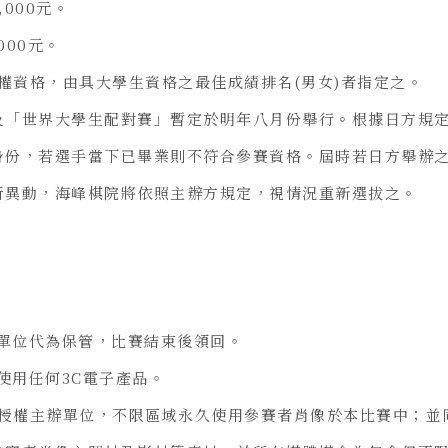
,000元。
000元。
表權資格，由具大學生資格之最佳成績排名(男女)者指定之。
及「世界大學生配對賽」暫定於明年八月份舉行。根據日方規
身份，若選手當下已畢業則不符合參賽資格。屆時若日方舉辦
所異動，海峰棋院將依照主辦方規定，視情況重新選拔之。
辦單位代為保管，比賽結束後領回。
使用任何3C電子產品。
並授權主辦單位，不限區域永久使用參賽者肖像於本比賽中；