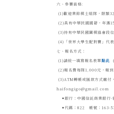
六、參賽資格:
(1)歡迎業餘棋士組隊，限額3
(2)具有中華民國國籍，年滿1
(3)持有中華民國圍棋協會段位
(4)「世界大學生配對賽」代
七、報名方式：
(1)請統一填寫報名表單
點此
(
(2)報名費每隊1,000元，
(3)ATM轉帳或匯款方式繳
haifongigo@gmail.com
￭銀行：中國信託商業銀行
￭代碼：822 帳號：163-53