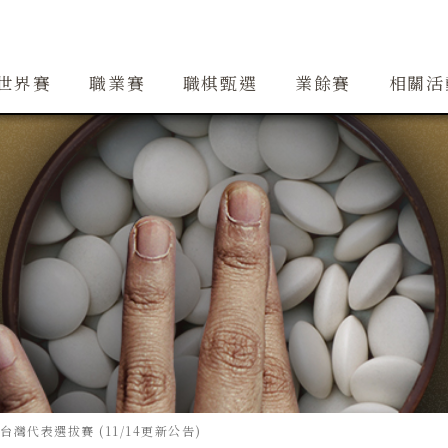
創辦人簡介
精銳隊
大事紀
道場
精銳隊交流
行事曆
世界賽
職業賽
職棋甄選
業餘賽
相關活
灣代表選拔賽 (11/14更新公告)