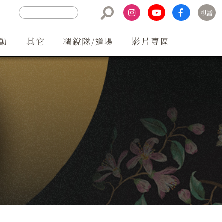
棋譜
聯絡方式
動
其它
精銳隊/道場
影片專區