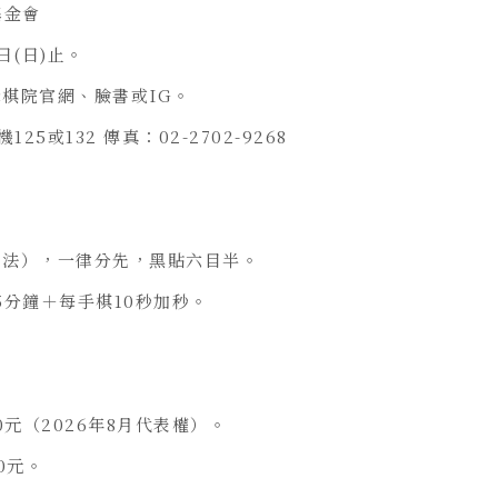
基金會
日(日)止。
峰棋院官網、臉書或IG。
125或132 傳真：02-2702-9268
目法），一律分先，黑貼六目半。
5分鐘＋每手棋10秒加秒。
00元（2026年8月代表權）。
0元。