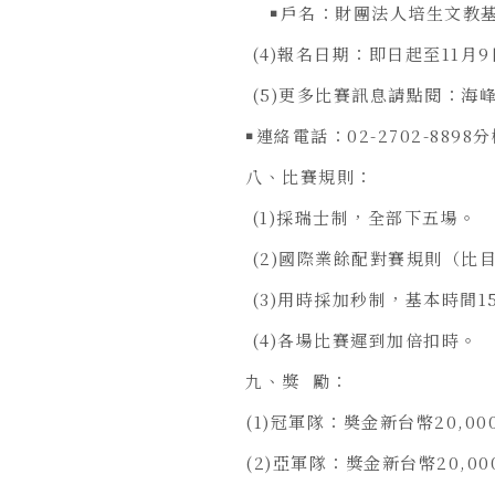
￭戶名：財團法人培生文教
(4)報名日期：即日起至11月9
(5)更多比賽訊息請點閱：海
￭連絡電話：02-2702-8898分機
八、比賽規則：
(1)採瑞士制，全部下五場。
(2)國際業餘配對賽規則（比
(3)用時採加秒制，基本時間1
(4)各場比賽遲到加倍扣時。
九、獎 勵：
(1)冠軍隊：奬金新台幣20,0
(2)亞軍隊：獎金新台幣20,00