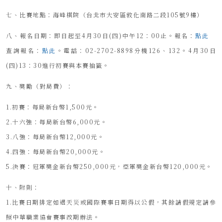
七、比賽地點：海峰棋院（台北市大安區敦化南路二段105號9樓）
八、報名日期：即日起至4月30日(四)中午12：00止。報名：
點此
查詢報名：
點此
。電話：02-2702-8898分機126、132。4月30日
(四)13：30進行初賽與本賽抽籤。
九、奬勵（對局費）：
1.初賽：每局新台幣1,500元。
2.十六強：每局新台幣6,000元。
3.八強：每局新台幣12,000元。
4.四強：每局新台幣20,000元。
5.決賽：冠軍奬金新台幣250,000元，亞軍奬金新台幣120,000元。
十、附則：
1.比賽日期排定如遇天災或國際賽事日期得以公假，其餘請假規定請參
照中華職業協會賽事改期辦法。