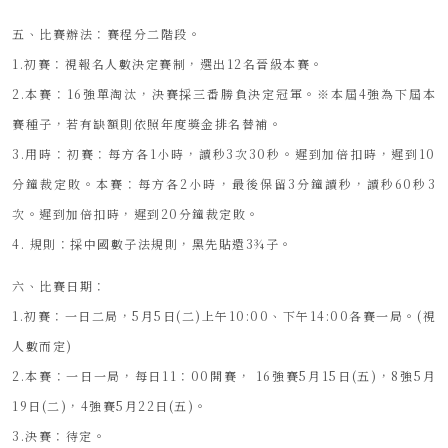
五、比賽辦法：賽程分二階段。
1.初賽：視報名人數決定賽制，選出12名晉級本賽。
2.本賽：16強單淘汰，決賽採三番勝負決定冠軍。※本屆4強為下屆本
賽種子，若有缺額則依照年度獎金排名替補。
3.用時：初賽：每方各1小時，讀秒3次30秒。遲到加倍扣時，遲到10
分鐘裁定敗。本賽：每方各2小時，最後保留3分鐘讀秒，讀秒60秒3
次。遲到加倍扣時，遲到20分鐘裁定敗。
4. 規則：採中國數子法規則，黑先貼還3¾子。
六、比賽日期：
1.初賽：一日二局，5月5日(二)上午10:00、下午14:00各賽一局。(視
人數而定)
2.本賽：一日一局，每日11：00開賽， 16強賽5月15日(五)，8強5月
19日(二)，4強賽5月22日(五)。
3.決賽：待定。