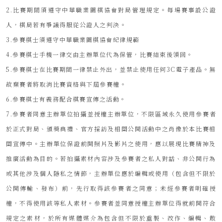
2.比賽期間須遵守中華職業圍棋協會對局管理規定。每場賽事設公證
人，棋局若有爭議得服從公證人之判決。
3.參賽棋士須遵守中華職業圍棋協會紀律規範
4.參賽棋士手機一律交由主辦單位代為保管，比賽結束後領回。
5.參賽棋士在比賽期間一律禁止外出，並禁止使用任何3C電子產品。無
故棄賽者將取消比賽資格與下屆參賽權。
6.參賽棋士有義務配合棋賽宣傳之活動。
7.參賽者同意主辦單位拍攝並授權主辦單位，不限區域永久使用參賽者
於正式對局、頒獎典禮、官方採訪及相關公開活動中之肖像於本比賽相
關宣傳中。主辦單位保證前開照片及影片之使用，應以展現比賽精神及
推廣活動為目的。若拍攝素材內容涉及參賽者之私人對話、非公開行為
或其他涉及個人隱私之情節，主辦單位應於編輯或使用（包含但不限於
公開傳輸、發布）前，先行取得該參賽者之同意；未經參賽者明確授
權，不得使用該等私人素材。參賽者並同意授權主辦單位得就前開符合
規定之素材，於所有媒體媒介為包含但不限於重製、改作、編輯、散