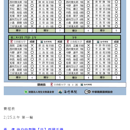
賽程表
2/25上午 第一輪
黃 偉 持白中盤勝【日】西岡正織