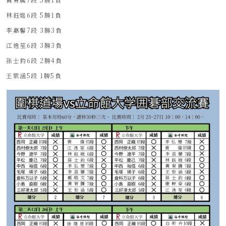
林鈺娗6段 5勝1負
李嘉馨7段 3勝3負
江逸笙6段 3勝3負
孫士鈞6段 2勝4負
王紫涵5段 1勝5負