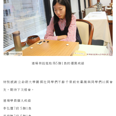
道場林鈺娗取得5勝1負的優異成績
特別感謝立命館大學圍棋社同學們不辭千里前來臺灣與同學們以棋會
友。期待下次相會。
道場學員個人成績
李弘璽7段 5勝1負
黃宥騰7段 5勝1負