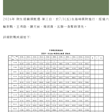
2026年 院生組職棋甄選-第三日，於7/3(五)在海峰棋院進行，經過六
輪對戰，王亮勛、陳天宸、楊淞賁，五勝一負暫時領先。
詳細對戰成績如下: