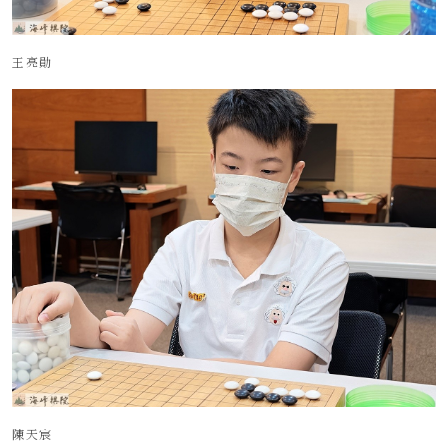
王亮勛
陳天宸