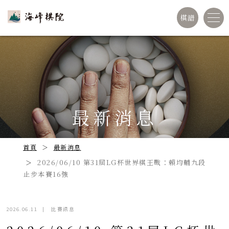
棋譜
最新消息
首頁
最新消息
2026/06/10 第31屆LG杯世界棋王戰：賴均輔九段
止步本賽16強
2026.06.11
|
比賽訊息