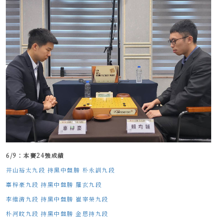
6/9：本賽24強成績
井山裕太九段 持黑中盤勝 朴永訓九段
辜梓豪九段 持黑中盤勝 羅玄九段
李維清九段 持黑中盤勝 崔宰榮九段
朴河旼九段 持黑中盤勝 金恩持九段