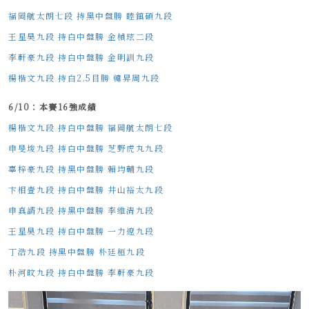
福岡航太朗七段 持黑中盤勝 睦鎮碩九段
王星昊九段 持白中盤勝 金楨玹二段
李軒豪九段 持白中盤勝 金明訓九段
楊楷文九段 持白2.5目勝 韓昇周九段
6/10：本賽16強成績
楊楷文九段 持白中盤勝 福岡航太朗七段
申旻埈九段 持白中盤勝 芝野虎丸九段
辜梓豪九段 持黑中盤勝 賴均輔九段
卞相壹九段 持白中盤勝 井山裕太九段
申真諝九段 持黑中盤勝 李維清九段
王星昊九段 持白中盤勝 一力遼九段
丁浩九段 持黑中盤勝 朴廷桓九段
朴河旼九段 持白中盤勝 李軒豪九段