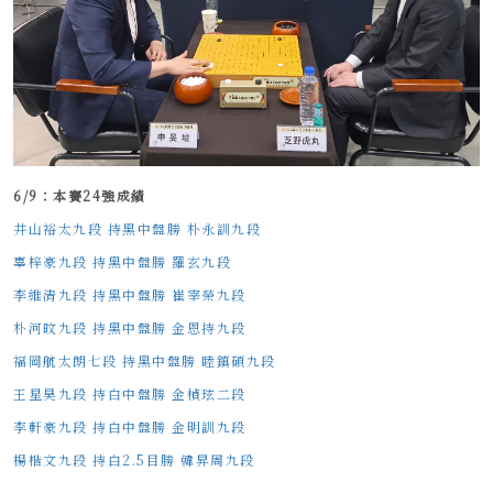
6/9：本賽24強成績
井山裕太九段 持黑中盤勝 朴永訓九段
辜梓豪九段 持黑中盤勝 羅玄九段
李維清九段 持黑中盤勝 崔宰榮九段
朴河旼九段 持黑中盤勝 金恩持九段
福岡航太朗七段 持黑中盤勝 睦鎮碩九段
王星昊九段 持白中盤勝 金楨玹二段
李軒豪九段 持白中盤勝 金明訓九段
楊楷文九段 持白2.5目勝 韓昇周九段