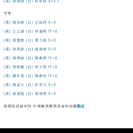
(黑) 張瑞傑 (白) 許育祺 B+4.5
下午
(黑) 周俊勳 (白) 王銘琬 B+R
(黑) 王立誠 (白) 林書陽 W+R
(黑) 張豊猷 (白) 夏大銘 B+R
(黑) 林君諺 (白) 潘善琪 B+R
(黑) 楊博崴 (白) 楊嘉源 W+R
(黑) 張凱馨 (白) 林子淵 W+R
(黑) 陳祈睿 (白) 楊嘉榮 W+R
(黑) 楊孟允 (白) 許家元 B+R
(黑) 黃道隆 (白) 張瑞傑 B+R
相關資訊請參照 中華職業圍棋協會粉絲團
點此