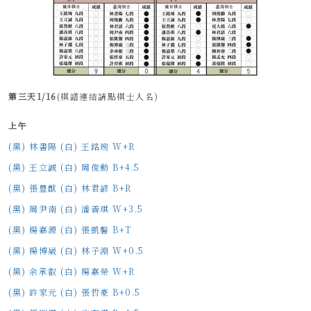
第三天1/16
(棋譜連結請點棋士人名)
上午
(黑) 林書陽 (白) 王銘琬 W+R
(黑) 王立誠 (白) 周俊勳 B+4.5
(黑) 張豊猷 (白) 林君諺 B+R
(黑) 周尹南 (白) 潘善琪 W+3.5
(黑) 楊嘉源 (白) 張凱馨 B+T
(黑) 楊博崴 (白) 林子淵 W+0.5
(黑) 余承叡 (白) 楊嘉榮 W+R
(黑) 許家元 (白) 張哲豪 B+0.5