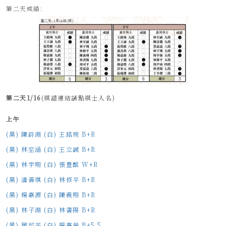
第二天成績:
第二天1/16
(棋譜連結請點棋士人名)
上午
(黑) 陳詩淵 (白) 王銘琬 B+R
(黑) 林至涵 (白) 王立誠 B+R
(黑) 林宇翔 (白) 張豊猷 W+R
(黑) 潘善琪 (白) 林修平 B+R
(黑) 楊嘉源 (白) 陳義翔 B+R
(黑) 林子淵 (白) 林書陽 B+R
(黑) 周可平 (白) 楊嘉榮 B+5.5