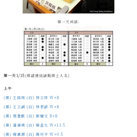
第一天成績:
第一天1/15
(棋譜連結請點棋士人名)
上午
(黑) 王銘琬 (白) 林立祥 W+R
(黑) 王立誠 (白) 林君諺 W+R
(黑) 張豊猷 (白) 劉耀文 B+R
(黑) 潘善琪 (白) 楊孟允 W+13.5
(黑) 楊嘉源 (白) 周可平 W+0.5