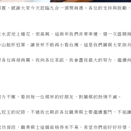
嘉賓，感謝大家今天蒞臨九合一頒獎典禮。各位的支持與鼓勵
在水泥地上種花，很高興，這兩年我們非常幸運，還一次盛開
手山脈杯冠軍，讓世界不敢再小看台灣，這是我們圍棋大家族
要各位再接再厲。我向各位承諾，我會盡我最大的努力、繼續
努力不懈，看到每一位棋界的好朋友，對圍棋的熱情不減。
八冠王的紀錄，不過我也期許各位職業棋士要繼續奮鬥，不能
成功晉段，職業棋士這個資格得來不易，希望你們能好好珍惜