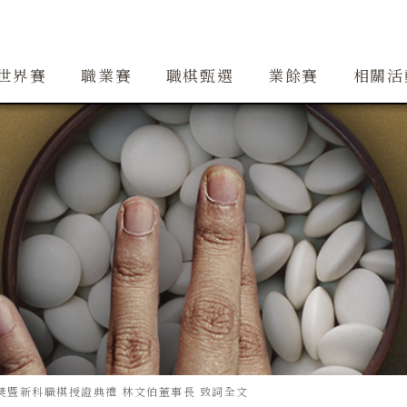
創辦人簡介
精銳隊
大事紀
道場
精銳隊交流
行事曆
世界賽
職業賽
職棋甄選
業餘賽
相關活
聯合頒奬暨新科職棋授證典禮 林文伯董事長 致詞全文