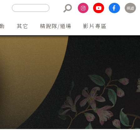
棋譜
聯絡方式
動
其它
精銳隊/道場
影片專區