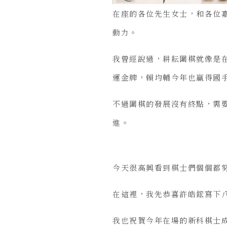
在座的各位先生女士，和各位
動力。
我曾經說過，耕耘圍棋就像是
運金牌，賴均輔今年也贏得國
不過圍棋的發展沒有終點，需
進。
今天很高興看到棋士們個個都
在這裡，我先恭喜許皓鋐寫下
我也祝賀今年在場的新科棋士