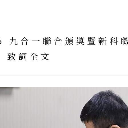
2/26 九合一聯合頒奬暨新
 致詞全文