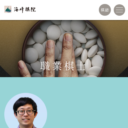
棋譜
職業棋士