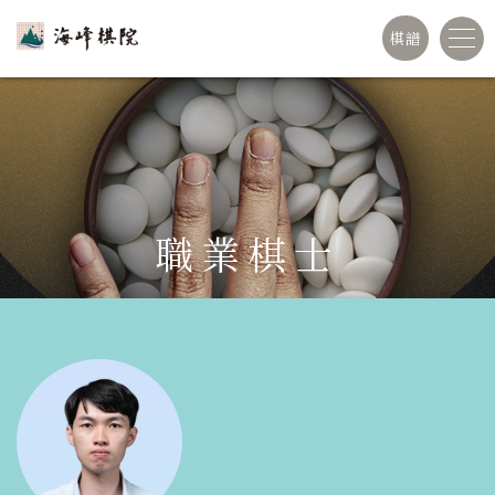
棋譜
職業棋士