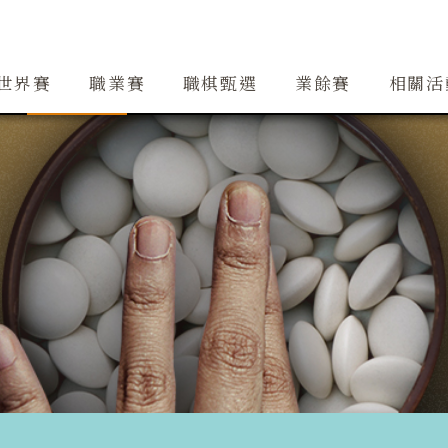
創辦人簡介
精銳隊
大事紀
道場
精銳隊交流
行事曆
世界賽
職業賽
職棋甄選
業餘賽
相關活