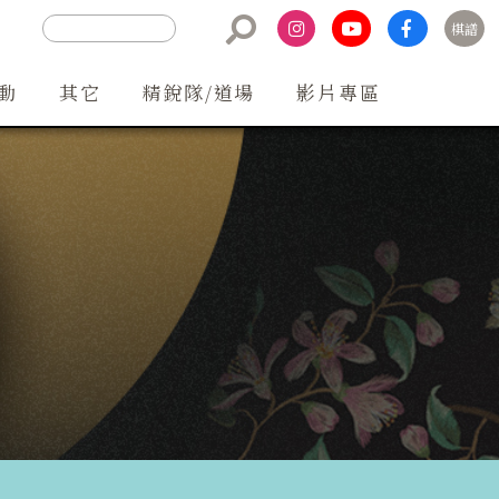
棋譜
聯絡方式
動
其它
精銳隊/道場
影片專區