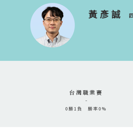
黃彥誠
台灣職業賽
0勝1負 勝率0%