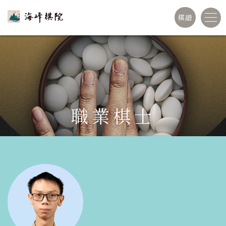
棋譜
職業棋士