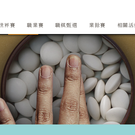
創辦人簡介
精銳隊
大事紀
道場
精銳隊交流
行事曆
世界賽
職業賽
職棋甄選
業餘賽
相關活