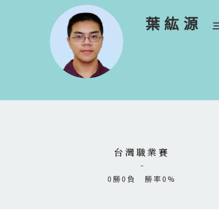
葉紘源
台灣職業賽
0勝0負 勝率0%