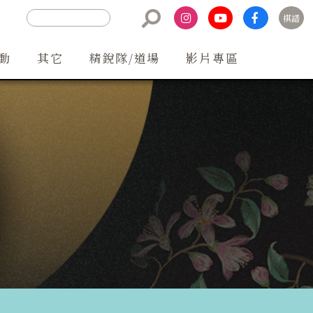
棋譜
聯絡方式
動
其它
精銳隊/道場
影片專區