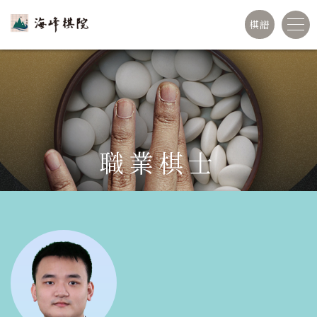
棋譜
職業棋士