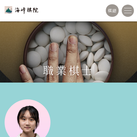
棋譜
職業棋士