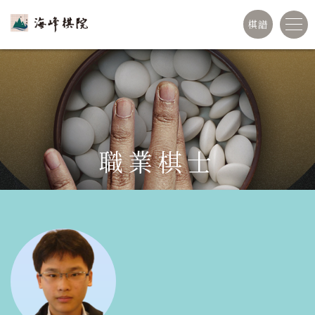
棋譜
職業棋士