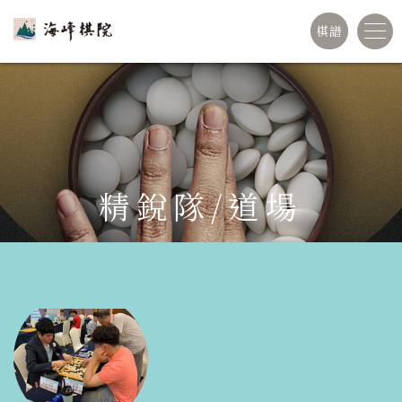
棋譜
精銳隊/道場