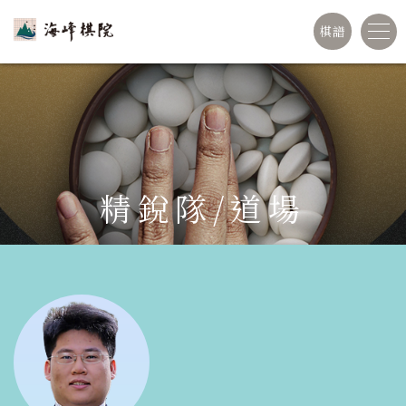
棋譜
精銳隊/道場