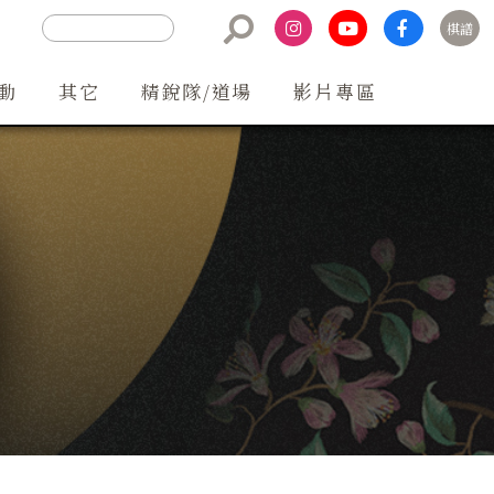
棋譜
聯絡方式
動
其它
精銳隊/道場
影片專區