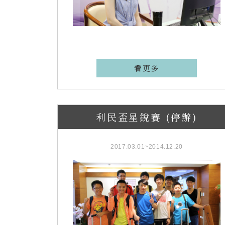
看更多
利民盃星銳賽 (停辦)
2017.03.01~2014.12.20