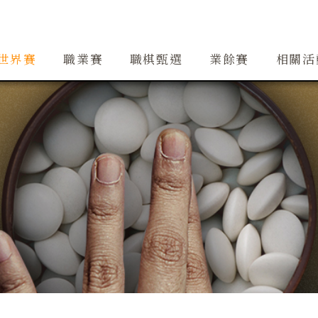
創辦人簡介
精銳隊
大事紀
道場
精銳隊交流
行事曆
世界賽
職業賽
職棋甄選
業餘賽
相關活