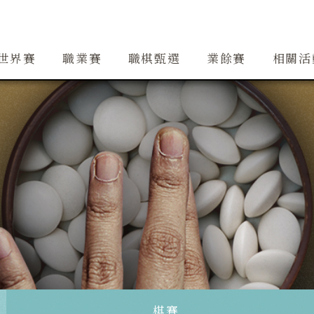
創辦人簡介
精銳隊
大事紀
道場
精銳隊交流
行事曆
世界賽
職業賽
職棋甄選
業餘賽
相關活
棋賽