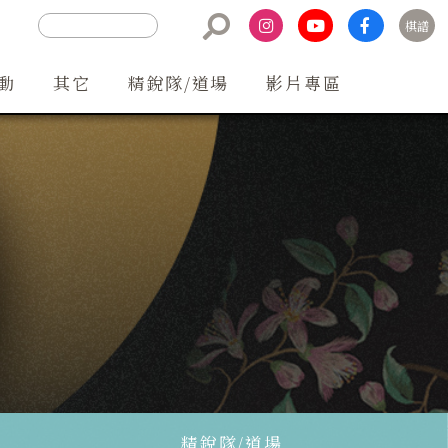
棋譜
聯絡方式
動
其它
精銳隊/道場
影片專區
精銳隊/道場