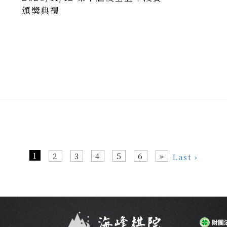
頒獎典禮
1
2
3
4
5
6
»
Last ›