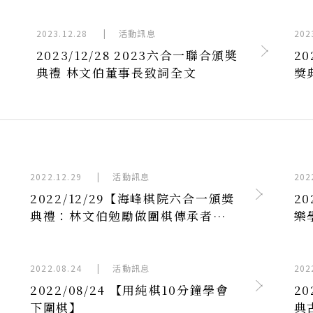
2023.12.28
|
活動訊息
202
2023/12/28 2023六合一聯合頒奬
20
典禮 林文伯董事長致詞全文
獎
勵
2022.12.29
|
活動訊息
202
2022/12/29【海峰棋院六合一頒獎
2
典禮：林文伯勉勵做圍棋傳承者、
樂
許皓鋐捐80萬元回饋棋界】
2022.08.24
|
活動訊息
202
2022/08/24 【用純棋10分鐘學會
2
下圍棋】
典