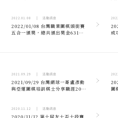
2022.01.08
|
活動訊息
202
2022/01/08 台灣職業圍棋頭銜賽
2
五合一頒奬，總共頒出奬金631
成
萬！
2021.09.29
|
活動訊息
202
2021/09/29 台灣網球一哥盧彥勳
2
與亞運圍棋培訓棋士分享職涯20年
圍
堅持的關鍵？
2020.11.12
|
活動訊息
2020/11/12 第十屆友士盃十段賽