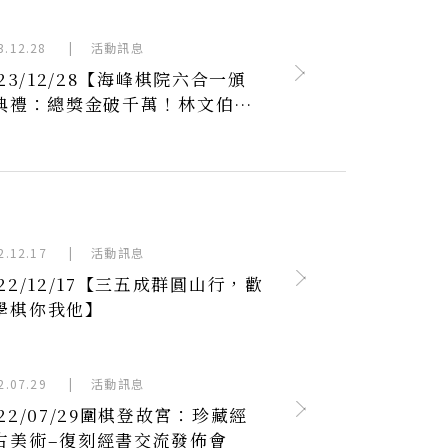
3.12.28
|
活動訊息
23/12/28​​​​​​​【海峰棋院六合一頒
典禮：總獎金破千萬！林文伯勉
棋手精益求精】
2.12.17
|
活動訊息
022/12/17【三五成群圓山行，歡
學棋你我他】
2.07.29
|
活動訊息
022/07/29圍棋登故宮：珍藏經
古美術–復刻經書交流發佈會