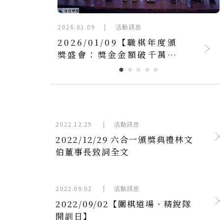
2025.12.26
|
活動訊息
頒
2025/12/26 海峰棋院精銳
！
隊 & 韓國國家隊交流：跨越
】
語言的黑白對話
2022.12.29
|
活動訊息
2022/12/29 六合一頒獎典禮林文
伯董事長致詞全文
2022.09.02
|
活動訊息
2022/09/02【圍棋道場、精銳隊
開訓日】