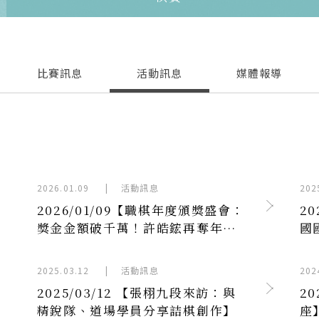
比賽訊息
活動訊息
媒體報導
Next
2026.01.09
|
活動訊息
202
2026/01/09【職棋年度頒獎盛會：
20
獎金金額破千萬！許皓鋐再奪年度
國
獎金第ㄧ】
話
2025.03.12
|
活動訊息
202
2025/03/12 【張栩九段來訪：與
2
精銳隊、道場學員分享詰棋創作】
座